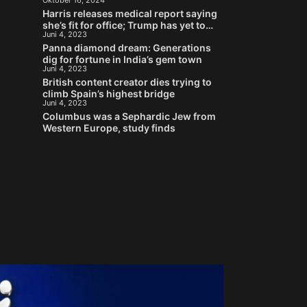
Oktober 16, 2024
Stein
Harris releases medical report saying
she’s fit for office; Trump has yet to
Juni 4, 2023
provide his
Panna diamond dream: Generations
dig for fortune in India’s gem town
Juni 4, 2023
British content creator dies trying to
climb Spain’s highest bridge
Juni 4, 2023
Columbus was a Sephardic Jew from
Western Europe, study finds