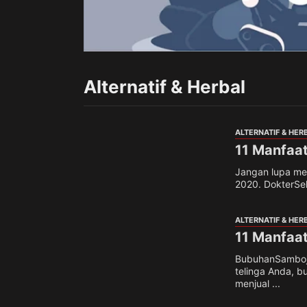
Alternatif & Herbal
ALTERNATIF & HER
11 Manfaat
Jangan lupa memb
2020. DokterSeh
ALTERNATIF & HER
11 Manfaat
BubuhanSamboja.
telinga Anda, 
menjual ...