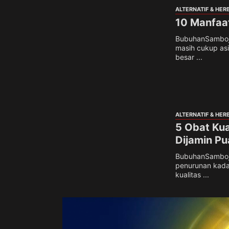
ALTERNATIF & HER
10 Manfaat
BubuhanSamboja
masih cukup asi
besar ...
ALTERNATIF & HER
5 Obat Kua
Dijamin Pu
BubuhanSamboja
penurunan kadar
kualitas ...