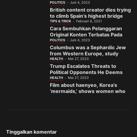
India’s gem town
POLITICS
Juni 4, 2023
British content creator dies trying
to climb Spain’s highest bridge
TIPS & TRICK
Februari 8, 2021
Cara Sembuhkan Pelanggaran
Original Konten Terbatas Pada
Fanspage Facebook
POLITICS
Juni 4, 2023
Columbus was a Sephardic Jew
from Western Europe, study
finds
HEALTH
Mei 27, 2023
Trump Escalates Threats to
Political Opponents He Deems
the ‘Enemy’
HEALTH
Mei 27, 2023
Film about haenyeo, Korea’s
‘mermaids,’ shows women who
fight to preserve sea and
sisterhood
Tinggalkan komentar