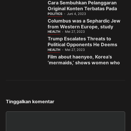
Cara Sembuhkan Pelanggaran
Original Konten Terbatas Pada
Fanspage Facebook
POLITICS
Juni 4, 2023
Columbus was a Sephardic Jew
from Western Europe, study
finds
HEALTH
Mei 27, 2023
Trump Escalates Threats to
Political Opponents He Deems
the ‘Enemy’
HEALTH
Mei 27, 2023
Film about haenyeo, Korea’s
‘mermaids,’ shows women who
fight to preserve sea and
sisterhood
Tinggalkan komentar
Komentar