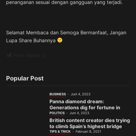
penanganan sesuai dengan gangguan yang terjadi.
Selamat Membaca dan Semoga Bermanfaat, Jangan
Lupa Share Buhannya
Post Views:
0
Popular Post
BUSINESS
Juni 4, 2023
Panna diamond dream:
Generations dig for fortune in
India’s gem town
POLITICS
Juni 4, 2023
British content creator dies trying
to climb Spain’s highest bridge
TIPS & TRICK
Februari 8, 2021