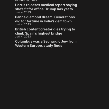
Oktober 16, 2024
Stein
Harris releases medical report saying
she’s fit for office; Trump has yet to
Juni 4, 2023
provide his
Panna diamond dream: Generations
dig for fortune in India’s gem town
Juni 4, 2023
British content creator dies trying to
climb Spain’s highest bridge
Juni 4, 2023
Columbus was a Sephardic Jew from
Western Europe, study finds