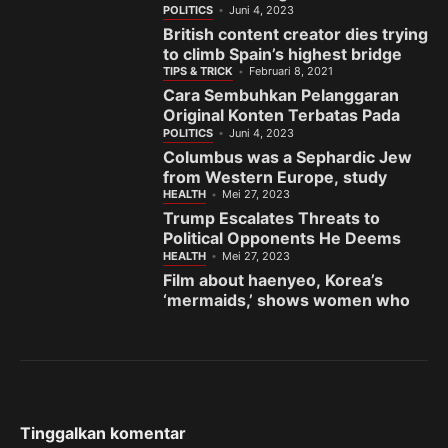
India’s gem town
POLITICS
Juni 4, 2023
British content creator dies trying
to climb Spain’s highest bridge
TIPS & TRICK
Februari 8, 2021
Cara Sembuhkan Pelanggaran
Original Konten Terbatas Pada
Fanspage Facebook
POLITICS
Juni 4, 2023
Columbus was a Sephardic Jew
from Western Europe, study
finds
HEALTH
Mei 27, 2023
Trump Escalates Threats to
Political Opponents He Deems
the ‘Enemy’
HEALTH
Mei 27, 2023
Film about haenyeo, Korea’s
‘mermaids,’ shows women who
fight to preserve sea and
sisterhood
Tinggalkan komentar