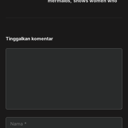
‘mermaids,’ shows women who
fight to preserve sea and
sisterhood
Tinggalkan komentar
Komentar
Nama