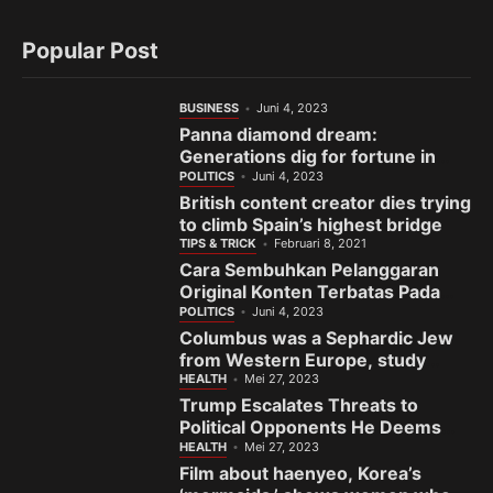
Popular Post
BUSINESS
Juni 4, 2023
Panna diamond dream:
Generations dig for fortune in
India’s gem town
POLITICS
Juni 4, 2023
British content creator dies trying
to climb Spain’s highest bridge
TIPS & TRICK
Februari 8, 2021
Cara Sembuhkan Pelanggaran
Original Konten Terbatas Pada
Fanspage Facebook
POLITICS
Juni 4, 2023
Columbus was a Sephardic Jew
from Western Europe, study
finds
HEALTH
Mei 27, 2023
Trump Escalates Threats to
Political Opponents He Deems
the ‘Enemy’
HEALTH
Mei 27, 2023
Film about haenyeo, Korea’s