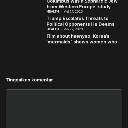
Columbus was a Sephardic Jew
from Western Europe, study
finds
HEALTH
Mei 27, 2023
Trump Escalates Threats to
Political Opponents He Deems
the ‘Enemy’
HEALTH
Mei 27, 2023
Film about haenyeo, Korea’s
‘mermaids,’ shows women who
fight to preserve sea and
sisterhood
Tinggalkan komentar
Komentar