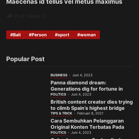
Maecenas id tellus vel metus maximus
Post Views:
0
Bali
Person
sport
woman
Popular Post
BUSINESS
Juni 4, 2023
Panna diamond dream:
Generations dig for fortune in
India’s gem town
POLITICS
Juni 4, 2023
British content creator dies trying
to climb Spain’s highest bridge
TIPS & TRICK
Februari 8, 2021
Cara Sembuhkan Pelanggaran
Original Konten Terbatas Pada
Fanspage Facebook
POLITICS
Juni 4, 2023