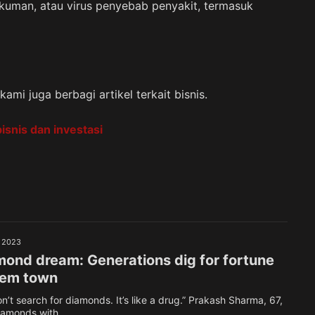
uman, atau virus penyebab penyakit, termasuk
ami juga berbagi artikel terkait bisnis.
bisnis dan investasi
, 2023
ond dream: Generations dig for fortune
 gem town
 don’t search for diamonds. It’s like a drug.” Prakash Sharma, 67,
amonds with ...