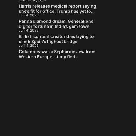
Oktober 16, 2024
Stein
Harris releases medical report saying
she’s fit for office; Trump has yet to
Juni 4, 2023
provide his
Panna diamond dream: Generations
dig for fortune in India’s gem town
Juni 4, 2023
British content creator dies trying to
climb Spain’s highest bridge
Juni 4, 2023
Columbus was a Sephardic Jew from
Western Europe, study finds