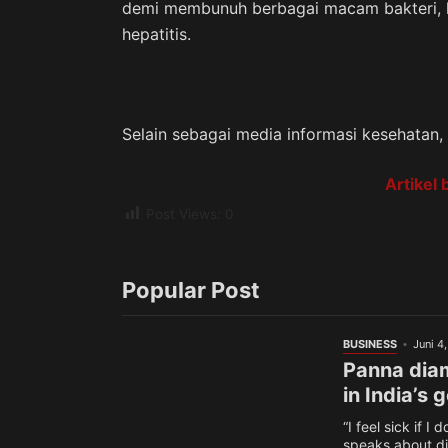
demi membunuh berbagai macam bakteri, k
hepatitis.
Selain sebagai media informasi kesehatan, k
Artikel 
Post Views:
0
Popular Post
BUSINESS
Juni 4
Panna diam
in India’s
“I feel sick if I
speaks about di