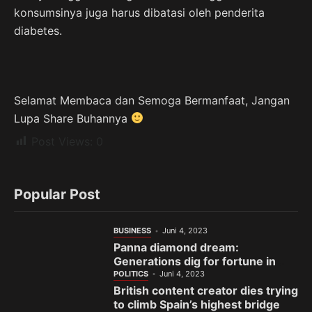
konsumsinya juga harus dibatasi oleh penderita
diabetes.
Selamat Membaca dan Semoga Bermanfaat, Jangan
Lupa Share Buhannya
Post Views:
0
Popular Post
BUSINESS
Juni 4, 2023
Panna diamond dream:
Generations dig for fortune in
India’s gem town
POLITICS
Juni 4, 2023
British content creator dies trying
to climb Spain’s highest bridge