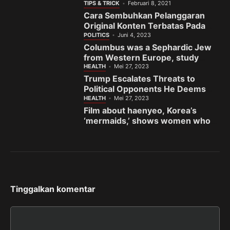
TIPS & TRICK
Februari 8, 2021
Cara Sembuhkan Pelanggaran
Original Konten Terbatas Pada
Fanspage Facebook
POLITICS
Juni 4, 2023
Columbus was a Sephardic Jew
from Western Europe, study
finds
HEALTH
Mei 27, 2023
Trump Escalates Threats to
Political Opponents He Deems
the ‘Enemy’
HEALTH
Mei 27, 2023
Film about haenyeo, Korea’s
‘mermaids,’ shows women who
fight to preserve sea and
sisterhood
Tinggalkan komentar
Komentar